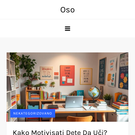
Skip
Oso
to
content
NEKATEGORIZOVANO
Kako Motivisati Dete Da Uči?