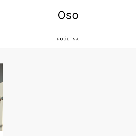
Oso
POČETNA